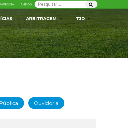
Pesquisar
Pesquisar
PARÊNCIA
ANTIGO
por:
ÍCIAS
ARBITRAGEM
TJD
Pública
Ouvidoria