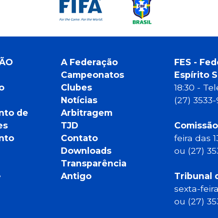
ÇÃO
A Federação
FES - Fed
Campeonatos
Espírito 
o
Clubes
18:30 - T
Notícias
(27) 3533
nto de
Arbitragem
es
TJD
Comissão
nto
Contato
feira das 
Downloads
ou (27) 3
Transparência
e
Antigo
Tribunal 
sexta-feir
ou (27) 3