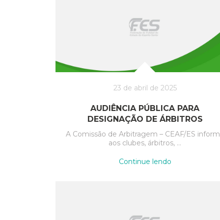
23 de abril de 2025
AUDIÊNCIA PÚBLICA PARA
DESIGNAÇÃO DE ÁRBITROS
A Comissão de Arbitragem – CEAF/ES infor
aos clubes, árbitros, …
“Audiência
Continue lendo
Pública
para
Designação
de
Árbitros”