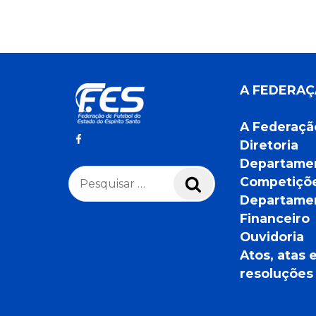
A FEDERA
A Federaçã
Diretoria
Departame
Pesquisar
Competiçõ
Pesquisar
por:
Departame
Financeiro
Ouvidoria
Atos, atas 
resoluções