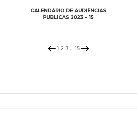
CALENDÁRIO DE AUDIÊNCIAS
PUBLICAS 2023 – 15
Página
Página
Página
Página
Página
Próxima
anterior
página
1
2
3
…
15