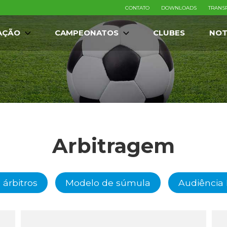
CONTATO
DOWNLOADS
TRANS
AÇÃO
CAMPEONATOS
CLUBES
NOT
Arbitragem
 árbitros
Modelo de súmula
Audiência 