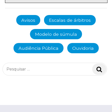
Avisos
Escalas de árbitros
Modelo de súmula
Audiência Pública
Ouvidoria
Pesquisar
Pesq
por: