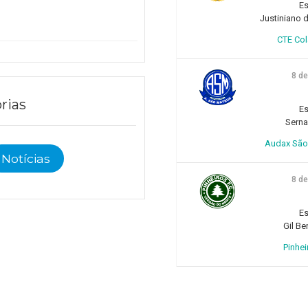
)
Es
Justiniano d
CTE Col
8 d
rias
Es
Sern
Audax São 
Notícias
8 d
Es
Gil Be
Pinhei