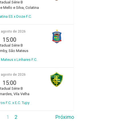
tadual Série B
e Mello e Silva, Colatina
atina ES x Doze F.C.
e agosto de 2026
15:00
tadual Série B
amby, São Mateus
Mateus x Linhares F.C.
e agosto de 2026
15:00
tadual Série B
rnardes, Vila Velha
ros F.C. x E.C. Tupy
1
2
Próximo