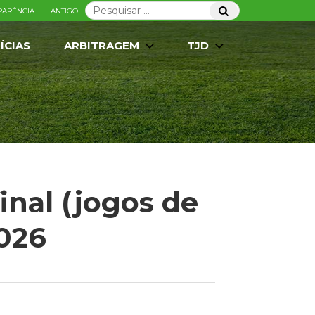
Pesquisar
Pesquisar
PARÊNCIA
ANTIGO
por:
ÍCIAS
ARBITRAGEM
TJD
nal (jogos de
2026