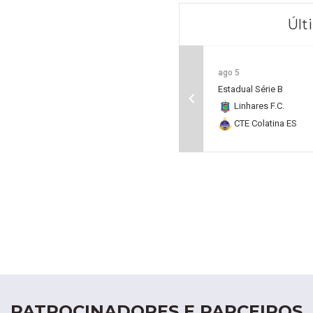
Últ
ago 5
Estadual Série B
Linhares F.C.
CTE Colatina ES
PATROCINADORES E PARCEIROS