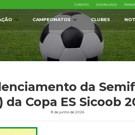
CONTATO
DOWNLOADS
TRANS
AÇÃO
CAMPEONATOS
CLUBES
NOT
denciamento da Semifi
) da Copa ES Sicoob 
8 de junho de 2026