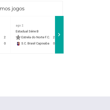
imos jogos
ago 2
ago 2
Estadual Sub 11 - Quartas
Estadual Série B
de Final
2
Estrela do Norte F.C.
2
Rio Branco F.C.
1
0
S.C. Brasil Capixaba
0
RP Academy
0