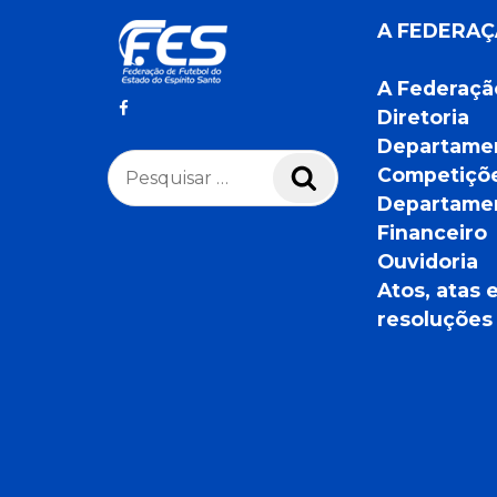
A FEDERA
A Federaçã
Diretoria
Departame
Pesquisar
Competiçõ
Pesquisar
por:
Departame
Financeiro
Ouvidoria
Atos, atas 
resoluções