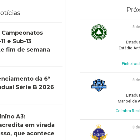
Próx
otícias
8 d
s Campeonatos
11 e Sub-13
Estadua
Estádio Art
e fim de semana
Pinheiros F
enciamento da 6ª
8 d
adual Série B 2026
Estadua
Manoel de Ar
Coimbra Realfo
inino A3:
acredita em virada
8 d
esso, que acontece