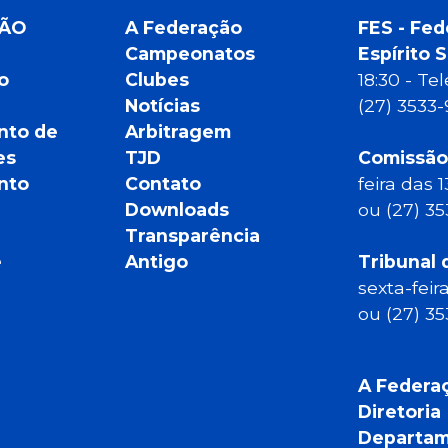
ÇÃO
A Federação
FES - Fed
Campeonatos
Espírito 
o
Clubes
18:30 - T
Notícias
(27) 3533
nto de
Arbitragem
es
TJD
Comissão
nto
Contato
feira das 
Downloads
ou (27) 3
Transparência
e
Antigo
Tribunal 
sexta-feir
ou (27) 3
A Federa
Diretoria
Departam