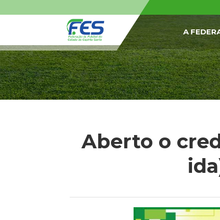
A FEDER
Aberto o cre
ida