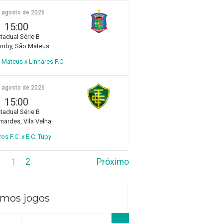
e agosto de 2026
15:00
tadual Série B
amby, São Mateus
Mateus x Linhares F.C.
e agosto de 2026
15:00
tadual Série B
rnardes, Vila Velha
ros F.C. x E.C. Tupy
1
2
Próximo
imos jogos