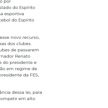
o por
tado do Espírito
sa esportiva
ebol do Espírito
esse novo recurso,
xas dos clubes.
lubes de passarem
ernador Renato
e do presidente e
ação em regime de
presidente da FES,
cia dessa lei, para
competir em alto