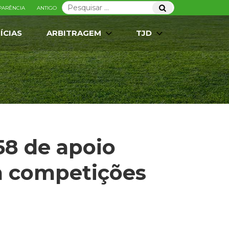
Pesquisar
Pesquisar
PARÊNCIA
ANTIGO
por:
ÍCIAS
ARBITRAGEM
TJD
58 de apoio
m competições