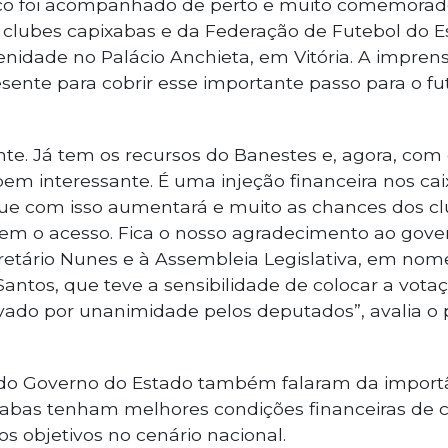
co foi acompanhado de perto e muito comemorad
 clubes capixabas e da Federação de Futebol do Es
enidade no Palácio Anchieta, em Vitória. A impren
nte para cobrir esse importante passo para o fut
e. Já tem os recursos do Banestes e, agora, com 
m interessante. É uma injeção financeira nos cai
ue com isso aumentará e muito as chances dos c
rem o acesso. Fica o nosso agradecimento ao gov
retário Nunes e à Assembleia Legislativa, em nom
antos, que teve a sensibilidade de colocar a vot
ovado por unanimidade pelos deputados”, avalia o 
do Governo do Estado também falaram da importân
xabas tenham melhores condições financeiras de 
os objetivos no cenário nacional.