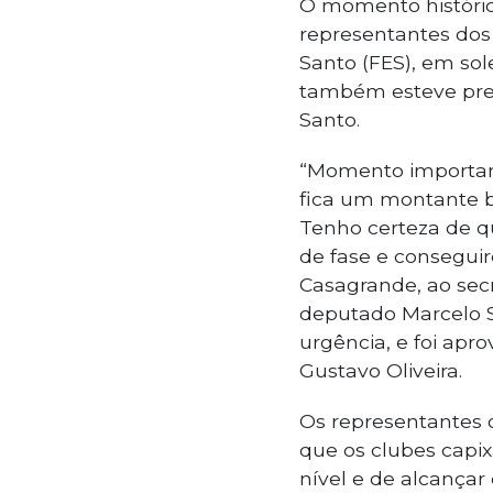
O momento históri
representantes dos
Santo (FES), em sol
também esteve prese
Santo.
“Momento important
fica um montante be
Tenho certeza de q
de fase e consegui
Casagrande, ao sec
deputado Marcelo S
urgência, e foi apr
Gustavo Oliveira.
Os representantes 
que os clubes capi
nível e de alcançar 