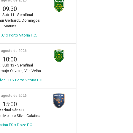
e agosto de 2026
09:30
l Sub 11 - Semifinal
hur Gerhardt, Domingos
Martins
.C. x Porto Vitoria F.C.
e agosto de 2026
10:00
l Sub 13 - Semifinal
aújo Oliveira, Vila Velha
r F.C. x Porto Vitoria F.C.
e agosto de 2026
15:00
tadual Série B
e Mello e Silva, Colatina
atina ES x Doze F.C.