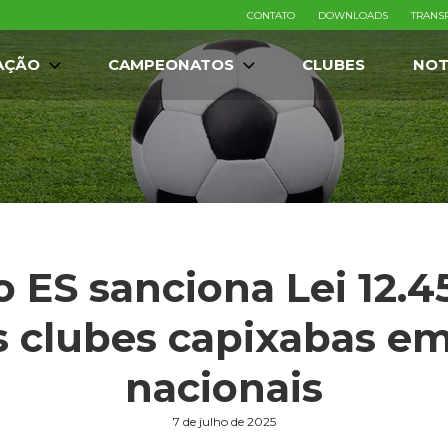
CONTATO
DOWNLOADS
TRANS
AÇÃO
CAMPEONATOS
CLUBES
NOT
 ES sanciona Lei 12.4
os clubes capixabas e
nacionais
7 de julho de 2025