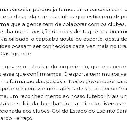
ma parceria, porque já temos uma parceria com 
ceria de ajuda com os clubes que estiverem dis
orma que a gente tem de colaborar com os clubes,
pixaba numa posição de mais destaque nacionalme
isibilidade, o capixaba gosta de esporte, gosta de
bes possam ser conhecidos cada vez mais no Brasi
 Casagrande.
 governo estruturado, organizado, que nos permi
 esse que confirmamos. O esporte tem muitos val
 a formação das pessoas. Nosso governador sanci
poiar e incentivar uma atividade social e econômi
ma, um reconhecimento ao nosso futebol. Mais uma
 está consolidada, bombando e apoiando diversas 
recionada aos clubes. Gol do Estado do Espírito San
ardo Ferraço.