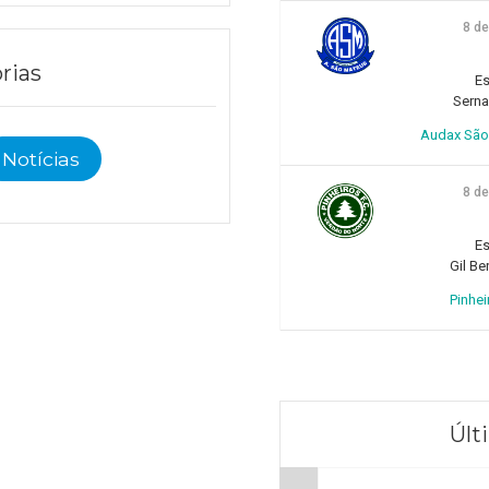
8 d
rias
Es
Sern
Audax São 
Notícias
8 d
Es
Gil Be
Pinhei
Últ