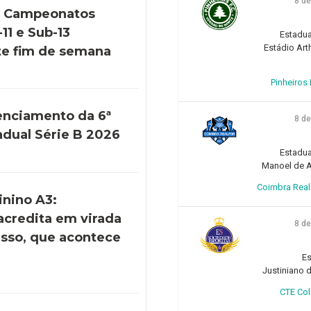
8 d
s Campeonatos
11 e Sub-13
Estadua
Estádio Art
e fim de semana
Pinheiros F
enciamento da 6ª
8 d
adual Série B 2026
Estadua
Manoel de Ar
Coimbra Realfo
inino A3:
acredita em virada
8 d
esso, que acontece
)
Es
Justiniano d
CTE Col