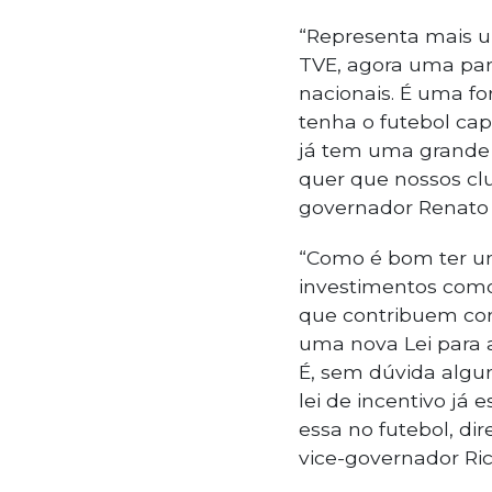
“Representa mais u
TVE, agora uma par
nacionais. É uma f
tenha o futebol ca
já tem uma grande v
quer que nossos clu
governador Renato
“Como é bom ter um
investimentos como
que contribuem com
uma nova Lei para a
É, sem dúvida algu
lei de incentivo já
essa no futebol, di
vice-governador Ric