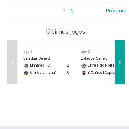
1
2
Próximo
Últimos jogos
ago 5
ago 2
Estadual Série B
Estadual Série B
Linhares F.C.
2
Estrela do Norte F.C.
2
CTE Colatina ES
0
S.C. Brasil Capixaba
0