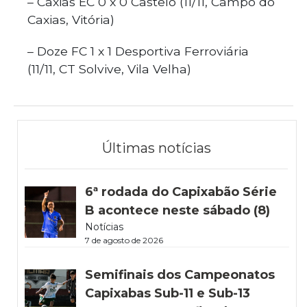
– Caxias EC 0 x 0 Castelo (11/11, Campo do
Caxias, Vitória)
– Doze FC 1 x 1 Desportiva Ferroviária
(11/11, CT Solvive, Vila Velha)
Últimas notícias
6ª rodada do Capixabão Série
B acontece neste sábado (8)
Notícias
7 de agosto de 2026
Semifinais dos Campeonatos
Capixabas Sub-11 e Sub-13