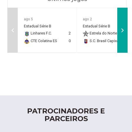
ago 5
ago 2
Estadual Série B
Estadual Série B
Linhares F.C.
2
Estrela do Norte F.C.
2
CTE Colatina ES
0
S.C. Brasil Capixaba
0
PATROCINADORES E
PARCEIROS