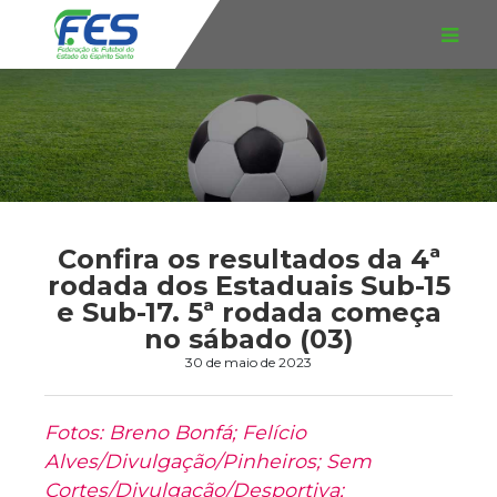
Confira os resultados da 4ª
rodada dos Estaduais Sub-15
e Sub-17. 5ª rodada começa
no sábado (03)
30 de maio de 2023
Fotos: Breno Bonfá; Felício
Alves/Divulgação/Pinheiros; Sem
Cortes/Divulgação/Desportiva;