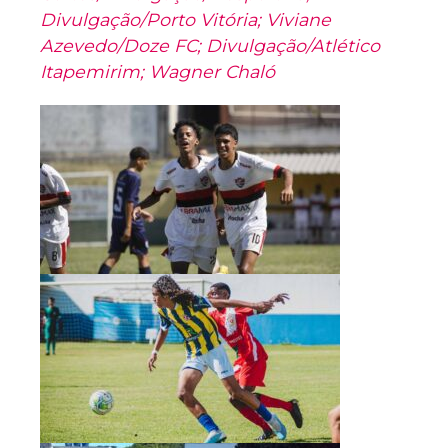
Divulgação/Porto Vitória; Viviane
Azevedo/Doze FC; Divulgação/Atlético
Itapemirim; Wagner Chaló