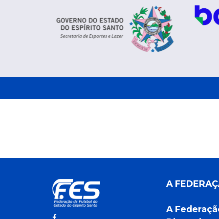
A FEDERA
A Federaçã