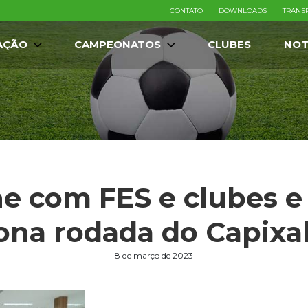
CONTATO
DOWNLOADS
TRANS
AÇÃO
CAMPEONATOS
CLUBES
NOT
e com FES e clubes e
nona rodada do Capixa
8 de março de 2023