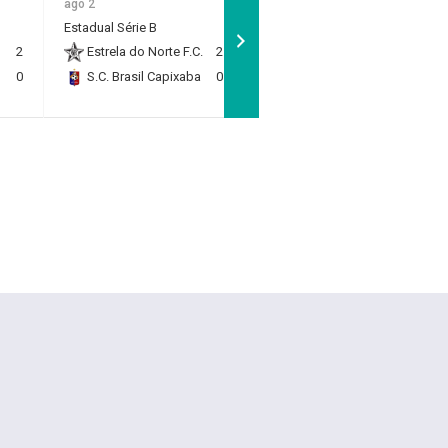
ago 2
Estadual Sub 11 - Quartas
Estadual Série B
de Final
2
Estrela do Norte F.C.
2
Rio Branco F.C.
1
0
S.C. Brasil Capixaba
0
RP Academy
0