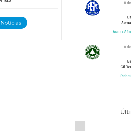
8 d
Es
Notícias
Sern
Audax São 
8 d
Es
Gil Be
Pinhei
Últ