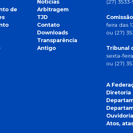
Notícias
(27) 3533
nto de
Arbitragem
es
TJD
Comissão
nto
Contato
feira das 
Downloads
ou (27) 3
Transparência
e
Antigo
Tribunal 
sexta-feir
ou (27) 3
A Federa
Diretoria
Departam
Departam
Ouvidori
Atos, ata