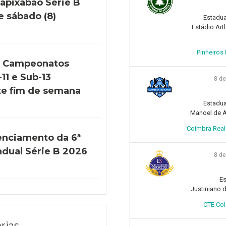
apixabão Série B
e sábado (8)
Estadua
Estádio Art
Pinheiros F
s Campeonatos
11 e Sub-13
8 d
e fim de semana
Estadua
Manoel de Ar
Coimbra Realfo
enciamento da 6ª
adual Série B 2026
8 d
Es
Justiniano d
CTE Col
rias