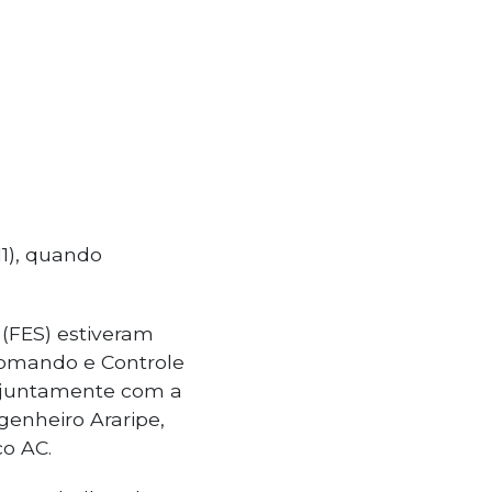
1), quando
 (FES) estiveram
 Comando e Controle
ar juntamente com a
genheiro Araripe,
co AC.