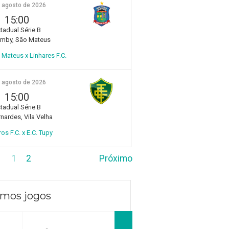
e agosto de 2026
15:00
tadual Série B
amby, São Mateus
Mateus x Linhares F.C.
e agosto de 2026
15:00
tadual Série B
rnardes, Vila Velha
ros F.C. x E.C. Tupy
1
2
Próximo
imos jogos
ago 2