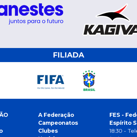
FILIADA
ÇÃO
A Federação
FES - Fed
Campeonatos
Espírito 
o
Clubes
18:30 - T