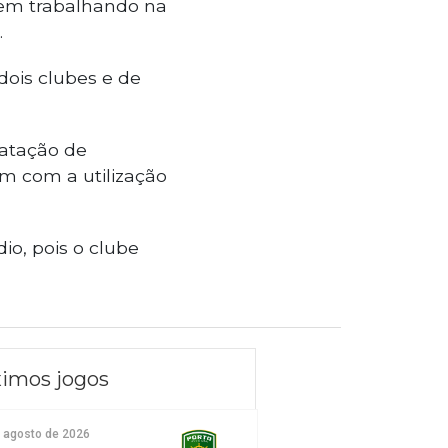
erem trabalhando na
.
ois clubes e de
ratação de
em com a utilização
io, pois o clube
imos jogos
e agosto de 2026