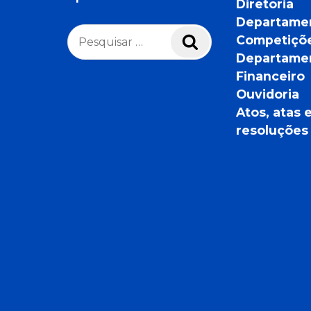
Diretoria
Departame
Pesquisar
Competiçõ
Pesquisar
por:
Departame
Financeiro
Ouvidoria
Atos, atas 
resoluções