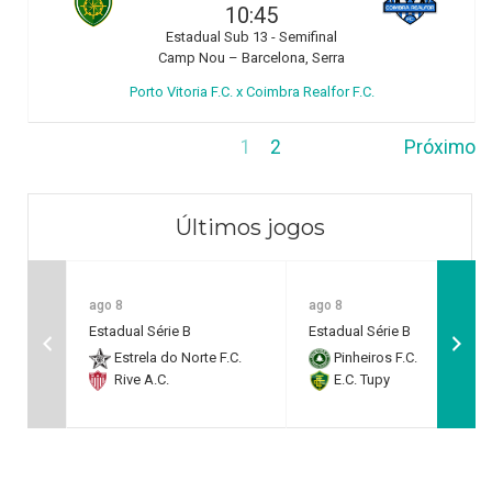
10:45
Estadual Sub 13 - Semifinal
Camp Nou – Barcelona, Serra
Porto Vitoria F.C. x Coimbra Realfor F.C.
1
2
Próximo
Últimos jogos
ago 8
ago 8
Estadual Série B
Estadual Série B
Estrela do Norte F.C.
Pinheiros F.C.
Rive A.C.
E.C. Tupy