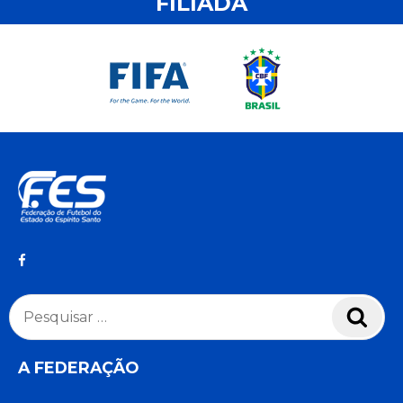
FILIADA
Pesquisar
Pesq
por:
A FEDERAÇÃO