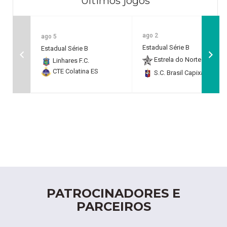
Últimos jogos
ago 2
ago 5
Estadual Série B
Estadual Série B
Estrela do Norte F.C.
2
Linhares F.C.
CTE Colatina ES
S.C. Brasil Capixaba
0
PATROCINADORES E
PARCEIROS