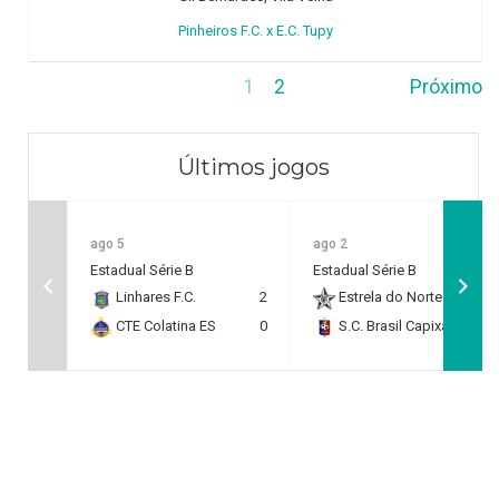
Pinheiros F.C. x E.C. Tupy
1
2
Próximo
Últimos jogos
ago 5
ago 2
Estadual Série B
Estadual Série B
Linhares F.C.
2
Estrela do Norte F.C.
2
CTE Colatina ES
0
S.C. Brasil Capixaba
0