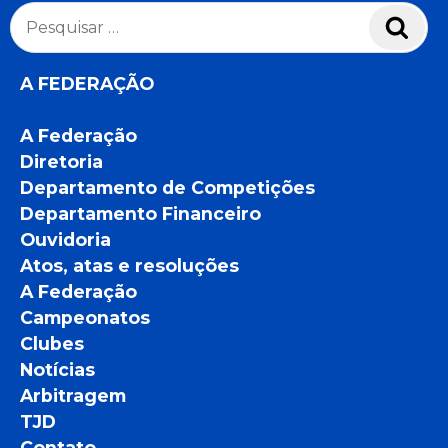
Pesquisar
Pesq
por:
A FEDERAÇÃO
A Federação
Diretoria
Departamento de Competições
Departamento Financeiro
Ouvidoria
Atos, atas e resoluções
A Federação
Campeonatos
Clubes
Notícias
Arbitragem
TJD
Contato