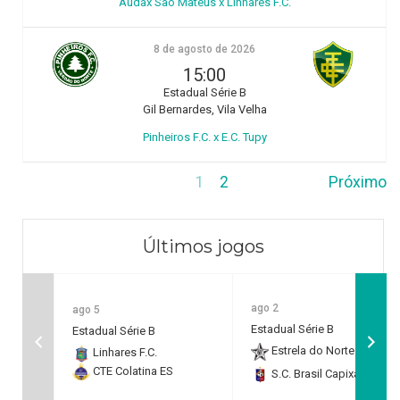
Audax São Mateus x Linhares F.C.
8 de agosto de 2026
15:00
Estadual Série B
Gil Bernardes, Vila Velha
Pinheiros F.C. x E.C. Tupy
1
2
Próximo
Últimos jogos
ago 2
ago 5
Estadual Série B
Estadual Série B
Estrela do Norte F.C.
2
Linhares F.C.
CTE Colatina ES
S.C. Brasil Capixaba
0