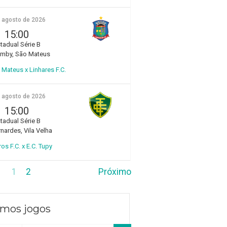
e agosto de 2026
15:00
tadual Série B
amby, São Mateus
Mateus x Linhares F.C.
e agosto de 2026
15:00
tadual Série B
rnardes, Vila Velha
ros F.C. x E.C. Tupy
1
2
Próximo
imos jogos