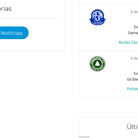
rias
8 d
Es
Notícias
Sern
Audax São 
8 d
Es
Gil Be
Pinhei
Últ