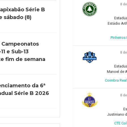
8 d
apixabão Série B
e sábado (8)
Estadua
Estádio Art
Pinheiros F
s Campeonatos
11 e Sub-13
8 d
e fim de semana
Estadua
Manoel de Ar
Coimbra Realfo
enciamento da 6ª
adual Série B 2026
8 d
Es
Justiniano d
CTE Col