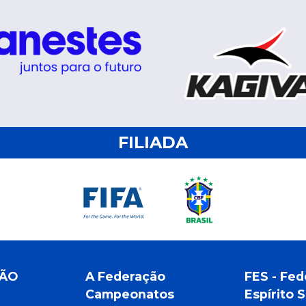
FILIADA
ÇÃO
A Federação
FES - Fed
Campeonatos
Espírito 