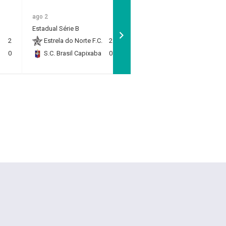
ago 2
ago 2
Estadual Sub 11 - Quartas
Estadual Série B
de Final
2
Estrela do Norte F.C.
2
Rio Branco F.C.
1
0
S.C. Brasil Capixaba
0
RP Academy
0