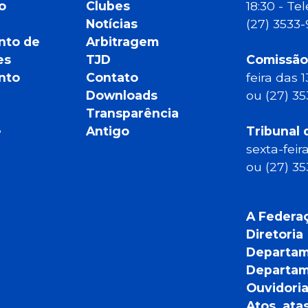
o
Clubes
18:30 - T
Notícias
(27) 3533
nto de
Arbitragem
es
TJD
Comissão
nto
Contato
feira das 
Downloads
ou (27) 3
Transparência
e
Antigo
Tribunal 
sexta-feir
ou (27) 3
A Federa
Diretoria
Departam
Departam
Ouvidori
Atos, ata