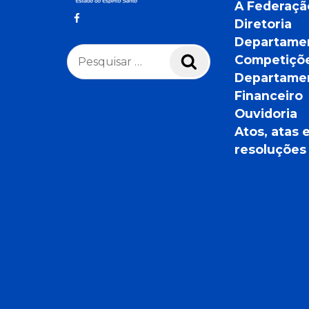
A Federaçã
Diretoria
Departame
Pesquisar
Competiçõ
Pesquisar
por:
Departame
Financeiro
Ouvidoria
Atos, atas 
resoluções