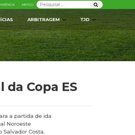
Pesquisar
Pesquisar
PARÊNCIA
ANTIGO
por:
ÍCIAS
ARBITRAGEM
TJD
al da Copa ES
ara a partida de ida
eal Noroeste
o Salvador Costa.