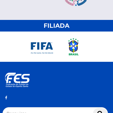
FILIADA
Pesquisar
Pesq