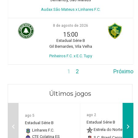
Audax São Mateus x Linhares F.C.
8 de agosto de 2026
15:00
Estadual Série B
Gil Bernardes, Vila Velha
Pinheiros F.C. x E.C. Tupy
1
2
Próximo
Últimos jogos
ago 2
ago 5
Estadual Série B
Estadual Série B
Estrela do Norte F.C.
2
Linhares F.C.
CTE Colatina ES
S.C. Brasil Capixaba
0