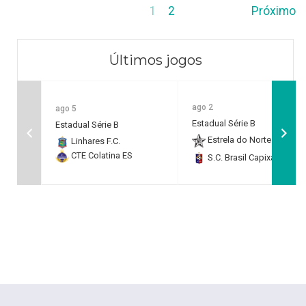
1
2
Próximo
Últimos jogos
ago 2
ago 5
Estadual Série B
Estadual Série B
Estrela do Norte F.C.
2
Linhares F.C.
CTE Colatina ES
S.C. Brasil Capixaba
0