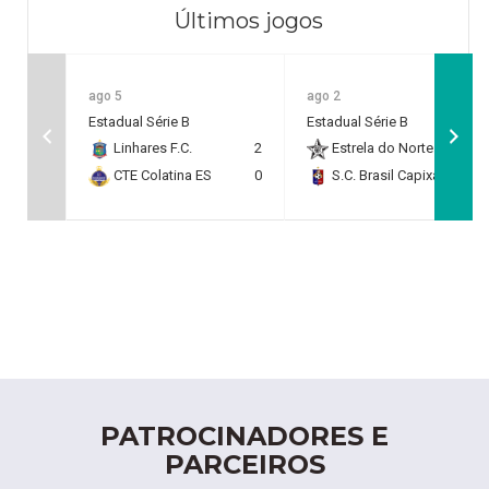
Últimos jogos
ago 5
ago 2
Estadual Série B
Estadual Série B
Linhares F.C.
2
Estrela do Norte F.C.
2
CTE Colatina ES
0
S.C. Brasil Capixaba
0
PATROCINADORES E
PARCEIROS