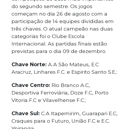
do segundo semestre. Os jogos
começam no dia 26 de agosto com a
participação de 14 equipes divididas em
três chaves. O atual campeão nas duas
categorias foi o Clube Escola
Internacional. As partidas finais estão
previstas para o dia 09 de dezembro.
Chave Norte:
A.A São Mateus, E.C
Aracruz, Linhares F.C. e Espirito Santo S.E.;
Chave Centro:
Rio Branco A.C,
Desportiva Ferroviária, Doze F.C, Porto
Vitoria F.C e Vilavelhense F.C.;
Chave Sul:
C.A Itapemirim, Guarapari E.C,
Craques para o Futuro, União F.C e E.C.
Ypiranga.