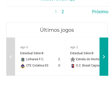
1
2
Próximo
Últimos jogos
ago 5
ago 2
Estadual Série B
Estadual Série B
Linhares F.C.
2
Estrela do Norte F.C.
2
CTE Colatina ES
0
S.C. Brasil Capixaba
0