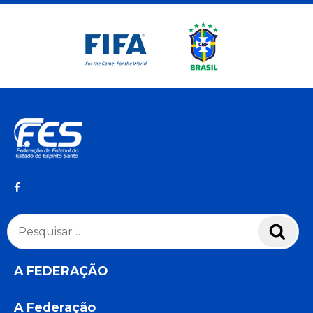
Pesquisar
Pesq
por:
A FEDERAÇÃO
A Federação