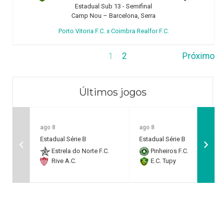
Estadual Sub 13 - Semifinal
Camp Nou – Barcelona, Serra
Porto Vitoria F.C. x Coimbra Realfor F.C.
1
2
Próximo
Últimos jogos
ago 8
ago 8
Estadual Série B
Estadual Série B
Estrela do Norte F.C.
Pinheiros F.C.
Rive A.C.
E.C. Tupy