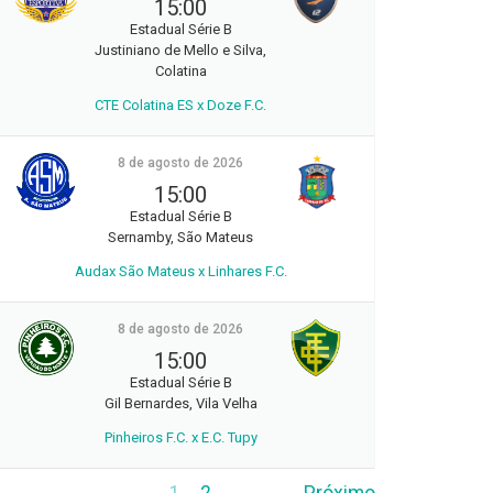
15:00
Estadual Série B
Justiniano de Mello e Silva,
Colatina
CTE Colatina ES x Doze F.C.
8 de agosto de 2026
15:00
Estadual Série B
Sernamby, São Mateus
Audax São Mateus x Linhares F.C.
8 de agosto de 2026
15:00
Estadual Série B
Gil Bernardes, Vila Velha
Pinheiros F.C. x E.C. Tupy
1
2
Próximo