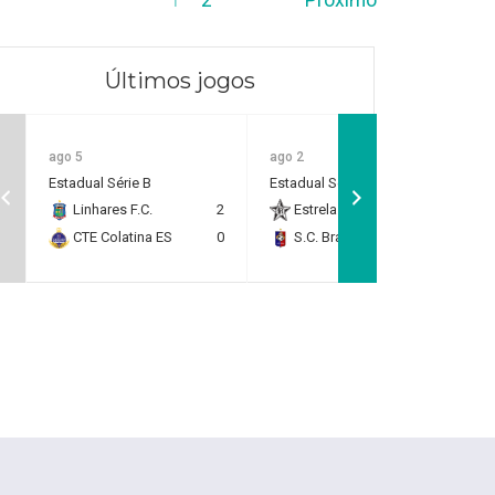
Últimos jogos
ago 5
ago 2
Estadual Série B
Estadual Série B
Linhares F.C.
2
Estrela do Norte F.C.
2
CTE Colatina ES
0
S.C. Brasil Capixaba
0