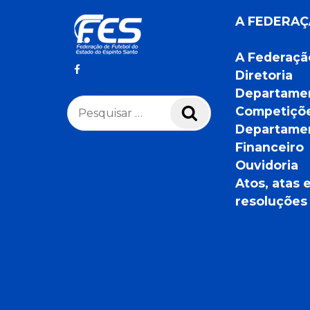
A FEDERA
A Federaçã
Diretoria
Departame
Pesquisar
Competiçõ
Pesquisar
por:
Departame
Financeiro
Ouvidoria
Atos, atas 
resoluções