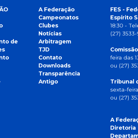
ÇÃO
A Federação
FES - Fed
Campeonatos
Espírito 
o
Clubes
18:30 - T
Notícias
(27) 3533
nto de
Arbitragem
es
TJD
Comissão
nto
Contato
feira das 
Downloads
ou (27) 3
Transparência
e
Antigo
Tribunal 
sexta-feir
ou (27) 3
A Federa
Diretoria
Departam