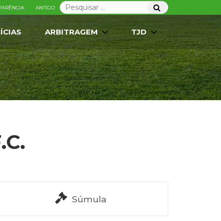
Pesquisar
Pesquisar
PARÊNCIA
ANTIGO
por:
ÍCIAS
ARBITRAGEM
TJD
.C.
Súmula