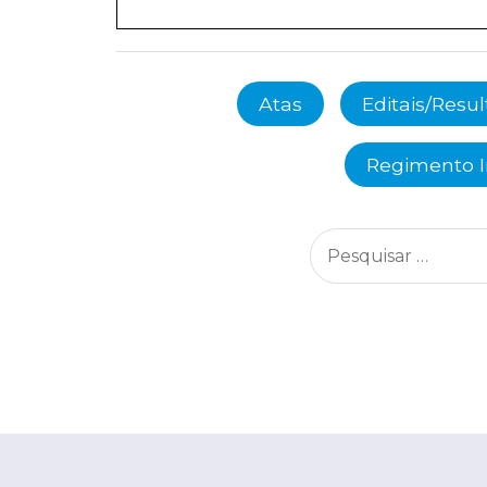
Atas
Editais/Resu
Regimento 
Pesquisar
por: