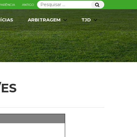
Pesquisar
Pesquisar
PARÊNCIA
ANTIGO
por:
ÍCIAS
ARBITRAGEM
TJD
/ES