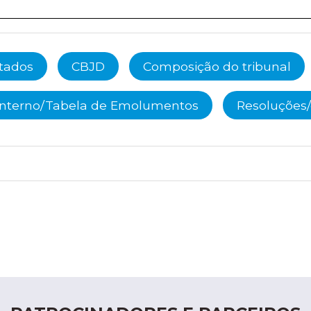
ltados
CBJD
Composição do tribunal
Interno/Tabela de Emolumentos
Resoluções/