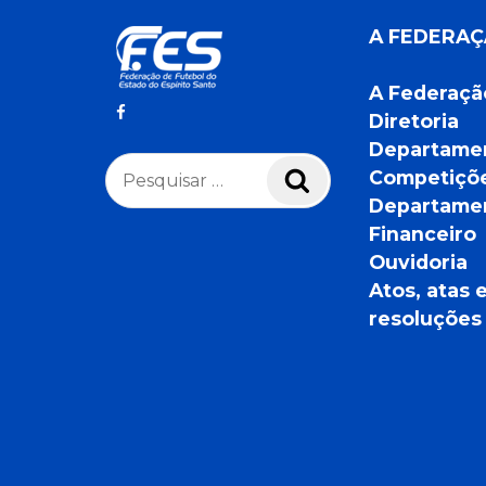
A FEDERA
A Federaçã
Diretoria
Departame
Pesquisar
Competiçõ
Pesquisar
por:
Departame
Financeiro
Ouvidoria
Atos, atas 
resoluções