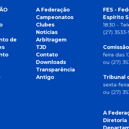
ÇÃO
A Federação
FES - Fed
Campeonatos
Espírito 
o
Clubes
18:30 - T
Notícias
(27) 3533
nto de
Arbitragem
es
TJD
Comissão
nto
Contato
feira das 
Downloads
ou (27) 3
Transparência
e
Antigo
Tribunal 
sexta-feir
ou (27) 3
A Federa
Diretoria
Departam