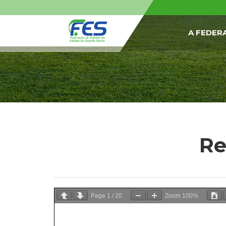
A FEDER
Re
Page
1
/
20
Zoom
100%