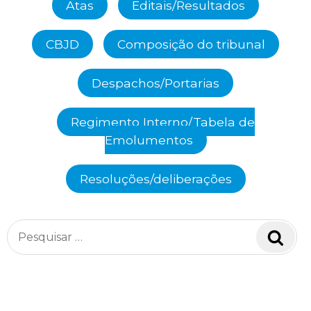
Atas
Editais/Resultados
CBJD
Composição do tribunal
Despachos/Portarias
Regimento Interno/Tabela de
Emolumentos
Resoluções/deliberações
Pesquisar
Pesq
por: