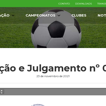
CONTATO
DOWNLOADS
TRANS
AÇÃO
CAMPEONATOS
CLUBES
NOT
ução e Julgamento nº
23 de novembro de 2021