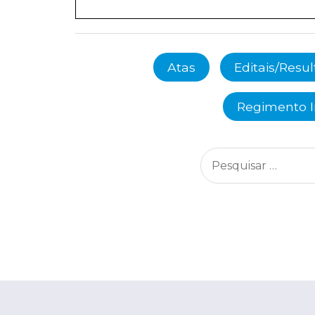
Atas
Editais/Resu
Regimento 
Pesquisar
por: