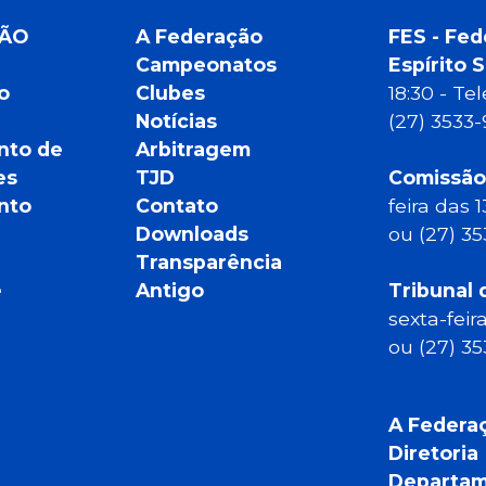
ÇÃO
A Federação
FES - Fed
Campeonatos
Espírito 
o
Clubes
18:30 - T
Notícias
(27) 3533
nto de
Arbitragem
es
TJD
Comissão
nto
Contato
feira das 
Downloads
ou (27) 3
Transparência
e
Antigo
Tribunal 
sexta-feir
ou (27) 3
A Federa
Diretoria
Departam