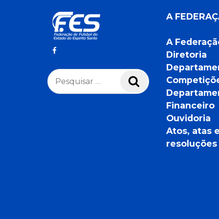
A FEDERA
A Federaçã
Diretoria
Departame
Pesquisar
Competiçõ
Pesquisar
por:
Departame
Financeiro
Ouvidoria
Atos, atas 
resoluções