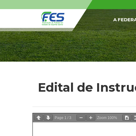
A FEDER
Edital de Instr
Page
1
/
3
Zoom
100%