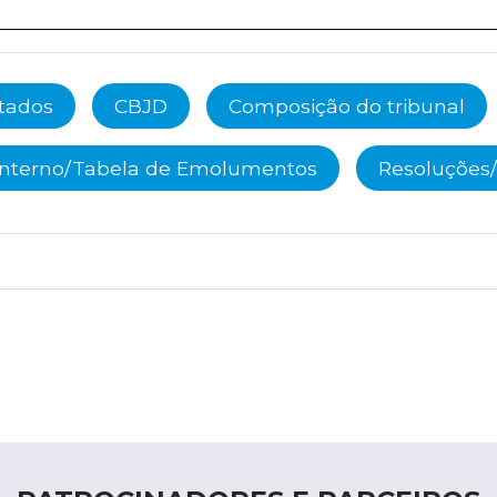
ltados
CBJD
Composição do tribunal
Interno/Tabela de Emolumentos
Resoluções/