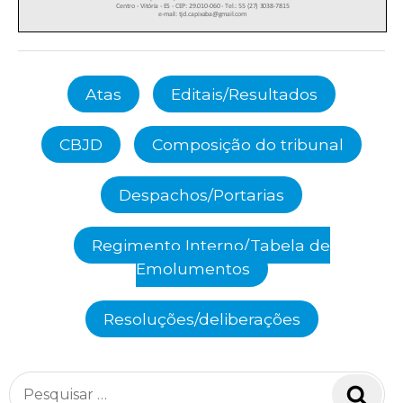
Atas
Editais/Resultados
CBJD
Composição do tribunal
Despachos/Portarias
Regimento Interno/Tabela de
Emolumentos
Resoluções/deliberações
Pesquisar
Pesq