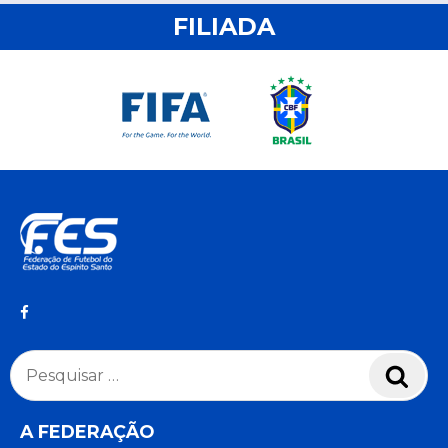
FILIADA
Pesquisar
Pesq
por:
A FEDERAÇÃO