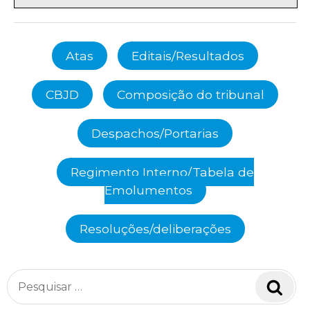
Atas
Editais/Resultados
CBJD
Composição do tribunal
Despachos/Portarias
Regimento Interno/Tabela de
Emolumentos
Resoluções/deliberações
Pesquisar
Pesq
por: