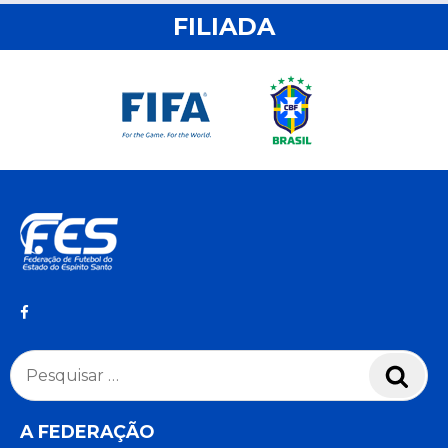
FILIADA
Pesquisar
Pesq
por:
A FEDERAÇÃO