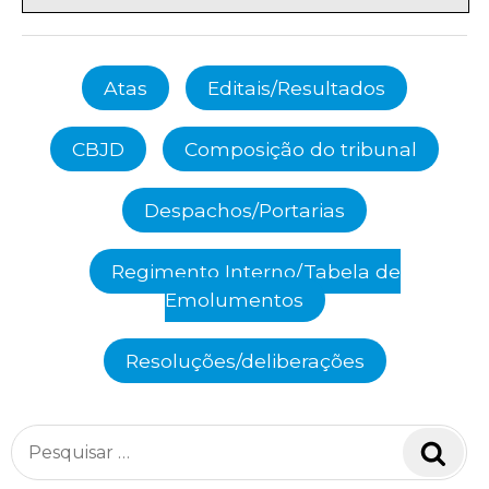
Atas
Editais/Resultados
CBJD
Composição do tribunal
Despachos/Portarias
Regimento Interno/Tabela de
Emolumentos
Resoluções/deliberações
Pesquisar
Pesq
por: