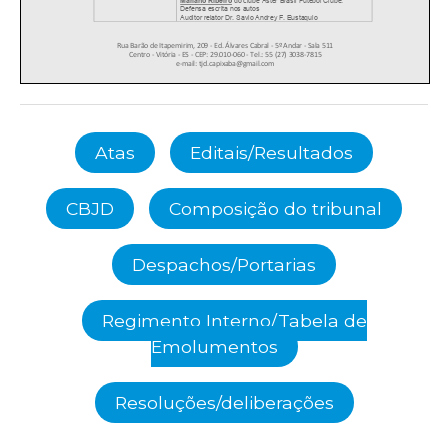
Atas
Editais/Resultados
CBJD
Composição do tribunal
Despachos/Portarias
Regimento Interno/Tabela de
Emolumentos
Resoluções/deliberações