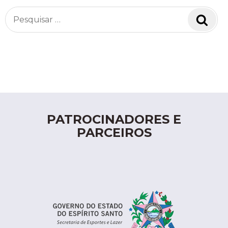
Pesquisar
Pesq
por:
PATROCINADORES E
PARCEIROS