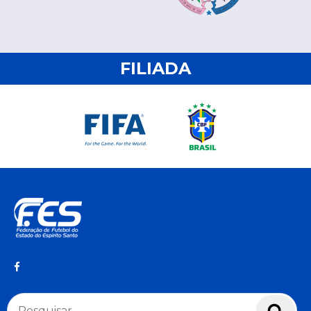
FILIADA
Pesquisar
Pesq