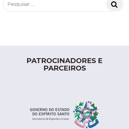
Pesquisar
Pesq
por:
PATROCINADORES E
PARCEIROS