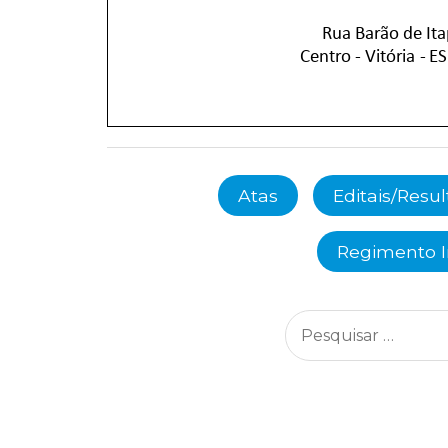
Atas
Editais/Resu
Regimento 
Pesquisar
por: