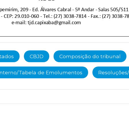
ltados
CBJD
Composição do tribunal
Interno/Tabela de Emolumentos
Resoluções/