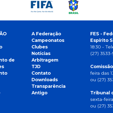
ÇÃO
A Federação
FES - Fed
Campeonatos
Espírito 
o
Clubes
18:30 - T
Notícias
(27) 3533
nto de
Arbitragem
es
TJD
Comissão
nto
Contato
feira das 
Downloads
ou (27) 3
Transparência
e
Antigo
Tribunal 
sexta-feir
ou (27) 3