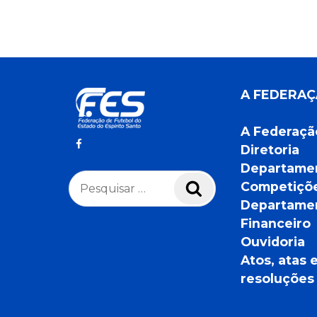
A FEDERA
A Federaçã
Diretoria
Departame
Pesquisar
Competiçõ
Pesquisar
por:
Departame
Financeiro
Ouvidoria
Atos, atas 
resoluções