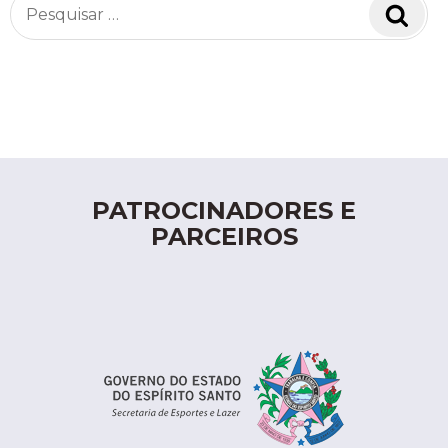
Pesquisar
Pesq
por:
PATROCINADORES E
PARCEIROS