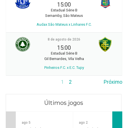
15:00
Estadual Série B
Sernamby, São Mateus
Audax São Mateus x Linhares F.C.
8 de agosto de 2026
15:00
Estadual Série B
Gil Bernardes, Vila Velha
Pinheiros F.C. x E.C. Tupy
1
2
Próximo
Últimos jogos
ago 5
ago 2