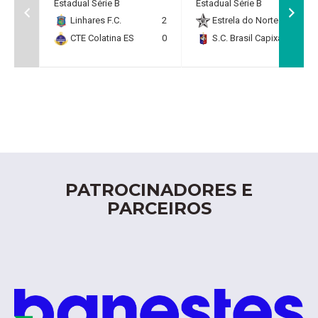
Estadual Série B
Estadual Série B
Linhares F.C.
2
Estrela do Norte F.C.
2
CTE Colatina ES
0
S.C. Brasil Capixaba
0
PATROCINADORES E
PARCEIROS