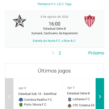
Pinheiros F.C. x E.C. Tupy
8 de agosto de 2026
16:00
Estadual Série B
Sumaré, Cachoeiro de Itapemirim
Estrela do Norte F.C. x Rive A.C.
1
2
Próximo
Últimos jogos
ago 5
ago 8
Estadual Série B
Estadual Sub 13 - Semifinal
Linhares F.C.
2
Coimbra Realfor F.C.
Porto Vitoria F.C.
CTE Colatina ES
0