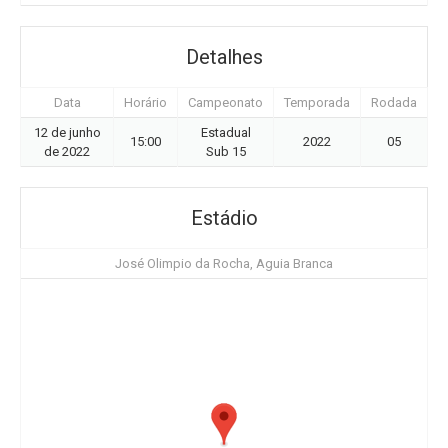
Detalhes
Data
Horário
Campeonato
Temporada
Rodada
12 de junho
Estadual
15:00
2022
05
de 2022
Sub 15
Estádio
José Olimpio da Rocha, Aguia Branca