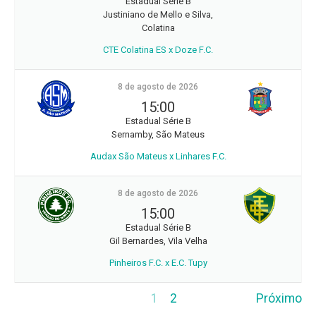
Estadual Série B
Justiniano de Mello e Silva,
Colatina
CTE Colatina ES x Doze F.C.
8 de agosto de 2026
15:00
Estadual Série B
Sernamby, São Mateus
Audax São Mateus x Linhares F.C.
8 de agosto de 2026
15:00
Estadual Série B
Gil Bernardes, Vila Velha
Pinheiros F.C. x E.C. Tupy
1
2
Próximo