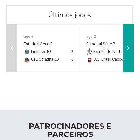
Últimos jogos
ago 5
ago 2
Estadual Série B
Estadual Série B
Linhares F.C.
2
Estrela do Norte F.C.
2
CTE Colatina ES
0
S.C. Brasil Capixaba
0
PATROCINADORES E
PARCEIROS