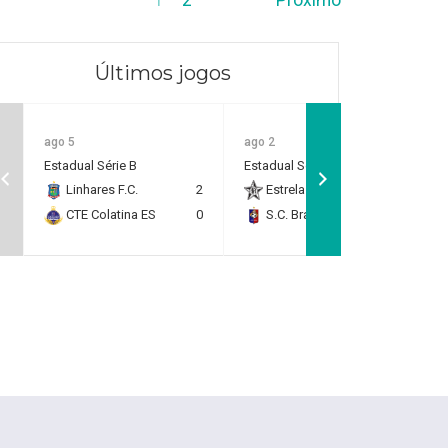
Últimos jogos
ago 5
ago 2
Estadual Série B
Estadual Série B
Linhares F.C.
2
Estrela do Norte F.C.
2
CTE Colatina ES
0
S.C. Brasil Capixaba
0