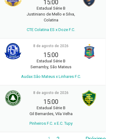
15:00
Estadual Série B
Justiniano de Mello e Silva,
Colatina
CTE Colatina ES x Doze F.C.
8 de agosto de 2026
15:00
Estadual Série B
Sernamby, São Mateus
Audax São Mateus x Linhares F.C.
8 de agosto de 2026
15:00
Estadual Série B
Gil Bernardes, Vila Velha
Pinheiros F.C. x E.C. Tupy
1
2
Próximo