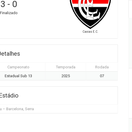
3
-
0
Finalizado
Caxias E.C.
Detalhes
Campeonato
Temporada
Rodada
Estadual Sub 13
2025
07
Estádio
 – Barcelona, Serra