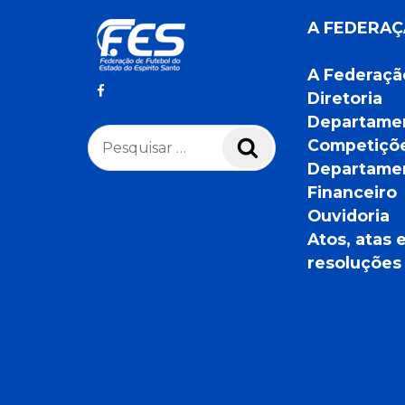
A FEDERA
A Federaçã
Diretoria
Departame
Pesquisar
Competiçõ
Pesquisar
por:
Departame
Financeiro
Ouvidoria
Atos, atas 
resoluções