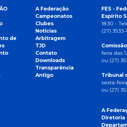
ÇÃO
A Federação
FES - Fed
Campeonatos
Espírito 
o
Clubes
18:30 - T
Notícias
(27) 3533
nto de
Arbitragem
es
TJD
Comissão
nto
Contato
feira das 
Downloads
ou (27) 3
Transparência
e
Antigo
Tribunal 
sexta-feir
ou (27) 3
A Federa
Diretoria
Departam