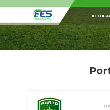
A FEDER
Port
29 d