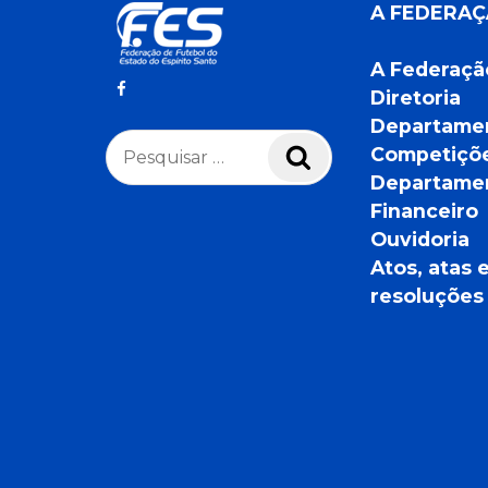
A FEDERA
A Federaçã
Diretoria
Departame
Pesquisar
Competiçõ
Pesquisar
por:
Departame
Financeiro
Ouvidoria
Atos, atas 
resoluções