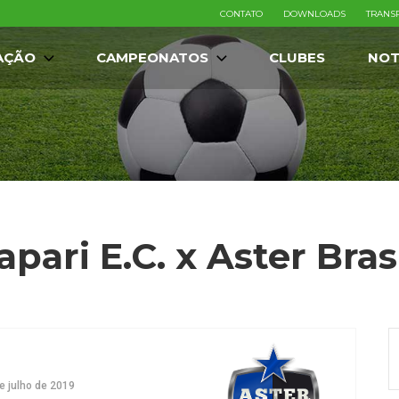
CONTATO
DOWNLOADS
TRANS
AÇÃO
CAMPEONATOS
CLUBES
NOT
pari E.C. x Aster Brasi
e julho de 2019