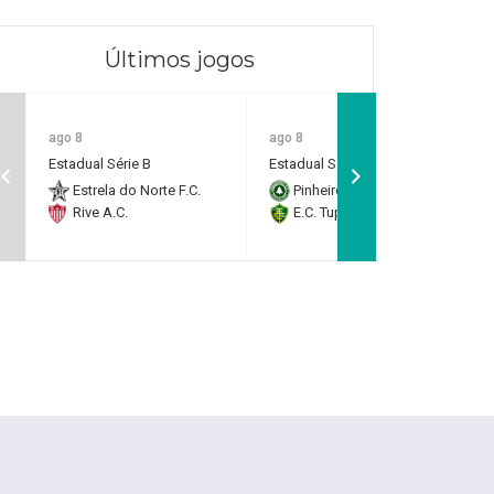
Últimos jogos
ago 8
ago 8
Estadual Série B
Estadual Série B
Estrela do Norte F.C.
Pinheiros F.C.
Rive A.C.
E.C. Tupy