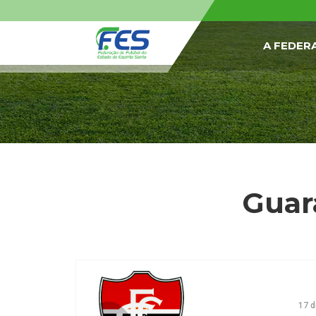
A FEDER
Guara
17 d