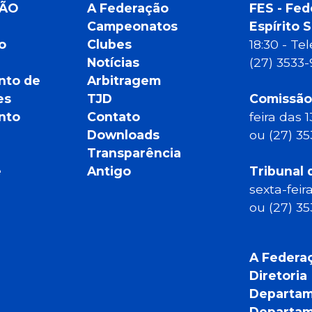
ÇÃO
A Federação
FES - Fed
Campeonatos
Espírito 
o
Clubes
18:30 - T
Notícias
(27) 3533
nto de
Arbitragem
es
TJD
Comissão
nto
Contato
feira das 
Downloads
ou (27) 3
Transparência
e
Antigo
Tribunal 
sexta-feir
ou (27) 3
A Federa
Diretoria
Departam
Departam