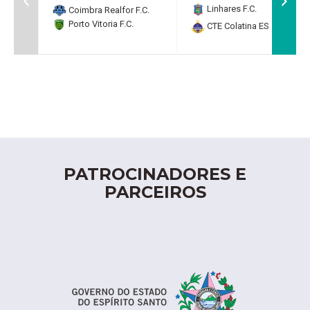
Linhares F.C.
2
Coimbra Realfor F.C.
Porto Vitoria F.C.
CTE Colatina ES
0
PATROCINADORES E
PARCEIROS