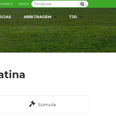
Pesquisar
Pesquisar
PARÊNCIA
ANTIGO
por:
ÍCIAS
ARBITRAGEM
TJD
atina
Súmula