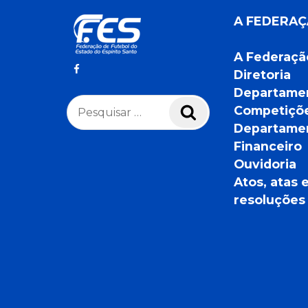
A FEDERA
A Federaçã
Diretoria
Departame
Pesquisar
Competiçõ
Pesquisar
por:
Departame
Financeiro
Ouvidoria
Atos, atas 
resoluções