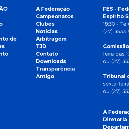
ÇÃO
A Federação
FES - Fed
Campeonatos
Espírito 
o
Clubes
18:30 - T
Notícias
(27) 3533
nto de
Arbitragem
es
TJD
Comissão
nto
Contato
feira das 
Downloads
ou (27) 3
Transparência
e
Antigo
Tribunal 
sexta-feir
ou (27) 3
A Federa
Diretoria
Departam