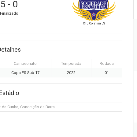
5
-
0
Finalizado
CTE Colatina ES
Detalhes
Campeonato
Temporada
Rodada
Copa ES Sub 17
2022
01
Estádio
 da Cunha, Conceição da Barra