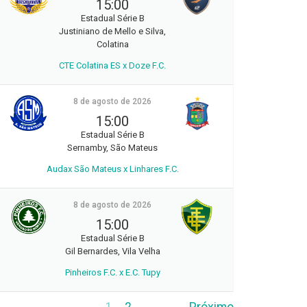
15:00
Estadual Série B
Justiniano de Mello e Silva,
Colatina
CTE Colatina ES x Doze F.C.
8 de agosto de 2026
15:00
Estadual Série B
Sernamby, São Mateus
Audax São Mateus x Linhares F.C.
8 de agosto de 2026
15:00
Estadual Série B
Gil Bernardes, Vila Velha
Pinheiros F.C. x E.C. Tupy
1
2
Próximo