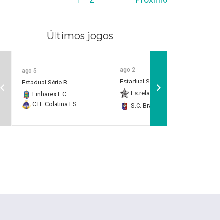
Últimos jogos
ago 2
ago 5
Estadual Série B
Estadual Série B
Estrela do Norte F.C.
2
Linhares F.C.
CTE Colatina ES
S.C. Brasil Capixaba
0