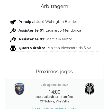
Arbitragem
Principal:
José Wellington Bandeira
Assistente 01:
Leonardo Mendonça
Assistente 02:
Marcielly Netto
Quarto árbitro:
Maicon Alexandro da Silva
Próximos jogos
9 de agosto de 2026
14:00
Estadual Sub 13 - Semifinal
CT Solvive, Vila Velha
Doze F.C. x Rio Branco A.C. SAF