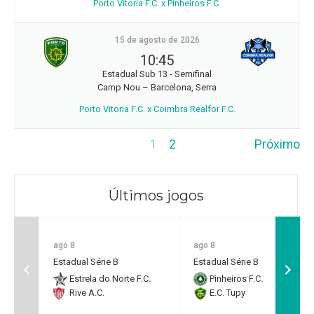
Porto Vitoria F.C. x Pinheiros F.C.
15 de agosto de 2026
10:45
Estadual Sub 13 - Semifinal
Camp Nou – Barcelona, Serra
Porto Vitoria F.C. x Coimbra Realfor F.C.
1
2
Próximo
Últimos jogos
ago 8
ago 8
Estadual Série B
Estadual Série B
Estrela do Norte F.C.
Pinheiros F.C.
Rive A.C.
E.C. Tupy