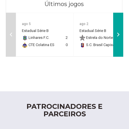
Últimos jogos
ago 5
ago 2
Estadual Série B
Estadual Série B
Linhares F.C.
2
Estrela do Norte F.C.
2
CTE Colatina ES
0
S.C. Brasil Capixaba
0
PATROCINADORES E
PARCEIROS