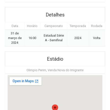
Detalhes
Data
Horário
Campeonato
Temporada
Rodada
31 de
Estadual Série
março de
16:00
2024
Volta
A - Semifinal
2024
Estádio
Olimpio Perim, Venda Nova do Imigrante