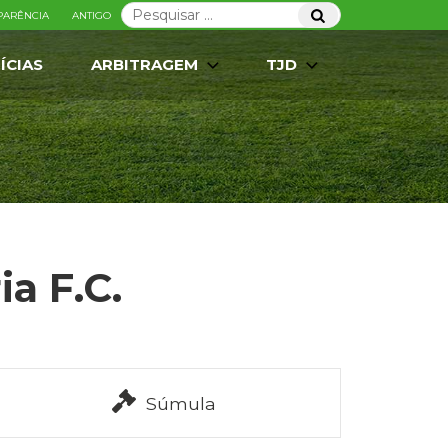
Pesquisar
Pesquisar
PARÊNCIA
ANTIGO
por:
ÍCIAS
ARBITRAGEM
TJD
ia F.C.
Súmula