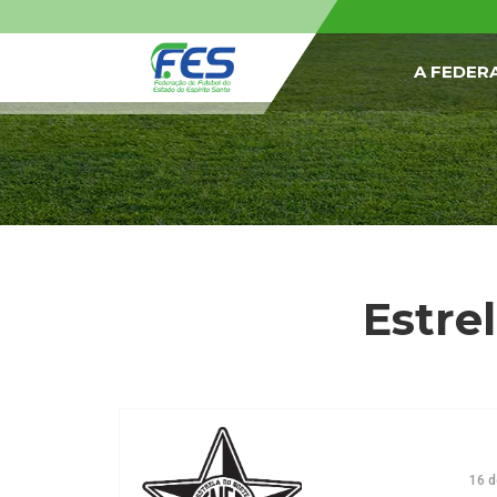
A FEDER
Estrel
16 d