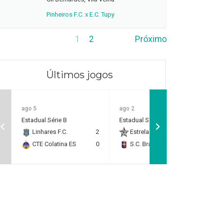
Pinheiros F.C. x E.C. Tupy
1
2
Próximo
Últimos jogos
ago 5
ago 2
Estadual Série B
Estadual Série B
Linhares F.C.
2
Estrela do Norte F.C.
2
CTE Colatina ES
0
S.C. Brasil Capixaba
0