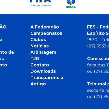
ÇÃO
A Federação
FES - Fed
Campeonatos
Espírito 
o
Clubes
18:30 - T
Notícias
(27) 3533
nto de
Arbitragem
es
TJD
Comissão
nto
Contato
feira das 
Downloads
ou (27) 3
Transparência
e
Antigo
Tribunal 
sexta-feir
ou (27) 3