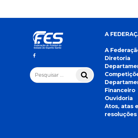
A FEDERA
A Federaçã
Diretoria
Departame
Pesquisar
Competiçõ
Pesquisar
por:
Departame
Financeiro
Ouvidoria
Atos, atas 
resoluções