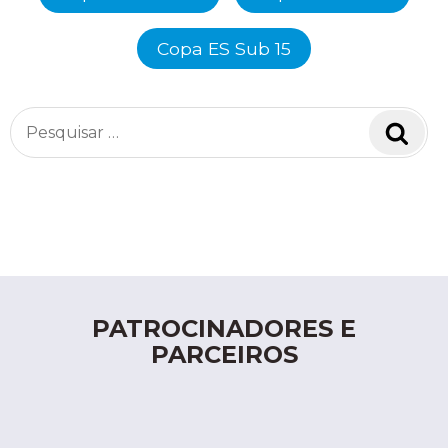
Copa ES Sub 15
Pesquisar
Pesq
por:
PATROCINADORES E
PARCEIROS