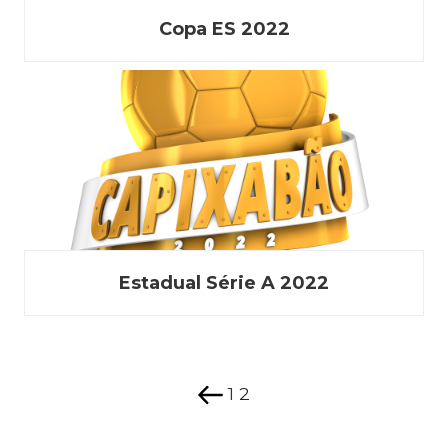
Copa ES 2022
Estadual Série A 2022
Página
Página
Página
Navegação
anterior
por
1
2
posts