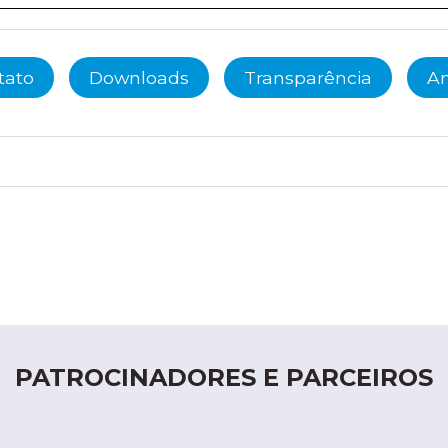
tato
Downloads
Transparência
An
PATROCINADORES E PARCEIROS