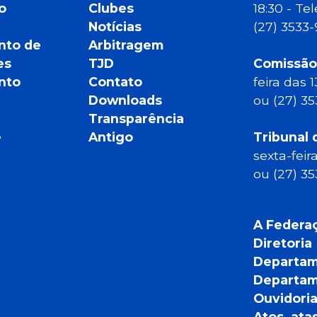
o
Clubes
18:30 - T
Notícias
(27) 3533
nto de
Arbitragem
es
TJD
Comissão
nto
Contato
feira das 
Downloads
ou (27) 3
Transparência
e
Antigo
Tribunal 
sexta-feir
ou (27) 3
A Federa
Diretoria
Departam
Departam
Ouvidori
Atos, ata