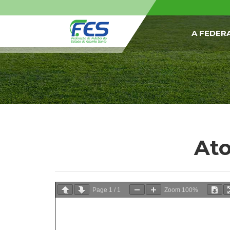
A FEDER
Ato
Page
1
/
1
Zoom
100%