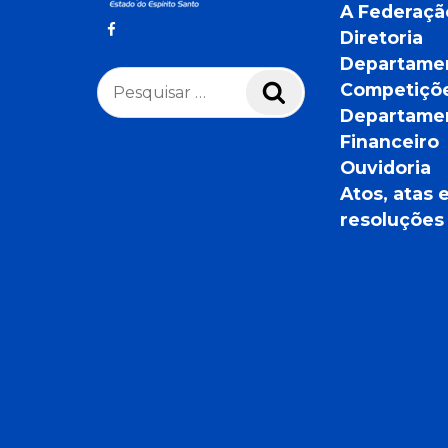
A Federaçã
Diretoria
Departame
Pesquisar
Competiçõ
Pesquisar
por:
Departame
Financeiro
Ouvidoria
Atos, atas 
resoluções