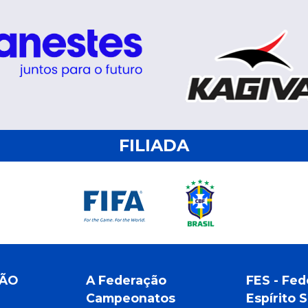
FILIADA
ÇÃO
A Federação
FES - Fed
Campeonatos
Espírito 