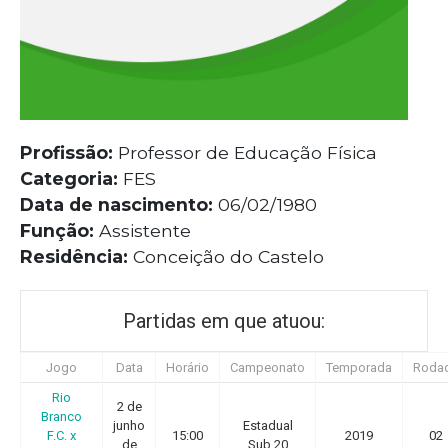
Profissão:
Professor de Educação Física
Categoria:
FES
Data de nascimento:
06/02/1980
Função:
Assistente
Residência:
Conceição do Castelo
Partidas em que atuou:
Jogo
Data
Horário
Campeonato
Temporada
Roda
Rio
2 de
Branco
junho
Estadual
F.C. x
15:00
2019
02
de
Sub 20