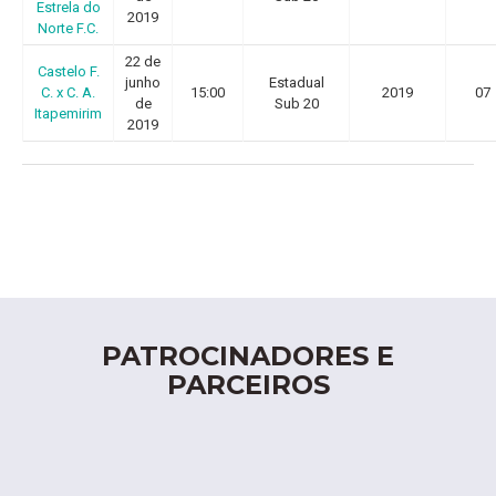
Estrela do
2019
Norte F.C.
22 de
Castelo F.
junho
Estadual
C. x C. A.
15:00
2019
07
de
Sub 20
Itapemirim
2019
PATROCINADORES E
PARCEIROS