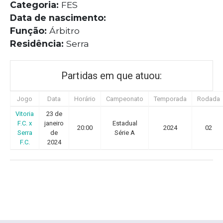
Categoria:
FES
Data de nascimento:
Função:
Árbitro
Residência:
Serra
Partidas em que atuou:
Jogo
Data
Horário
Campeonato
Temporada
Rodada
Vitoria
23 de
F.C. x
janeiro
Estadual
20:00
2024
02
Serra
de
Série A
F.C.
2024