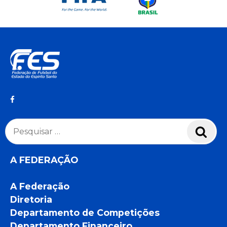
Pesquisar
Pesq
por:
A FEDERAÇÃO
A Federação
Diretoria
Departamento de Competições
Departamento Financeiro