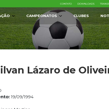
CONTATO
DOWNLOADS
TRANS
AÇÃO
CAMPEONATOS
CLUBES
NOT
ilvan Lázaro de Olivei
O
nto:
19/09/1994