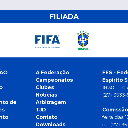
FILIADA
ÇÃO
A Federação
FES - Fed
Campeonatos
Espírito 
o
Clubes
18:30 - T
Notícias
(27) 3533
nto de
Arbitragem
es
TJD
Comissão
nto
Contato
feira das 
Downloads
ou (27) 3