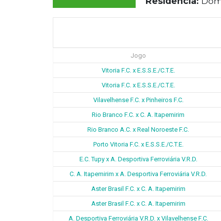
Residência:
Domi
Jogo
Vitoria F.C. x E.S.S.E./C.T.E.
Vitoria F.C. x E.S.S.E./C.T.E.
Vilavelhense F.C. x Pinheiros F.C.
Rio Branco F.C. x C. A. Itapemirim
Rio Branco A.C. x Real Noroeste F.C.
Porto Vitoria F.C. x E.S.S.E./C.T.E.
E.C. Tupy x A. Desportiva Ferroviária V.R.D.
C. A. Itapemirim x A. Desportiva Ferroviária V.R.D.
Aster Brasil F.C. x C. A. Itapemirim
Aster Brasil F.C. x C. A. Itapemirim
A. Desportiva Ferroviária V.R.D. x Vilavelhense F.C.