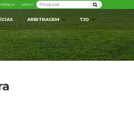
Pesquisar
Pesquisar
PARÊNCIA
ANTIGO
por:
ÍCIAS
ARBITRAGEM
TJD
ra