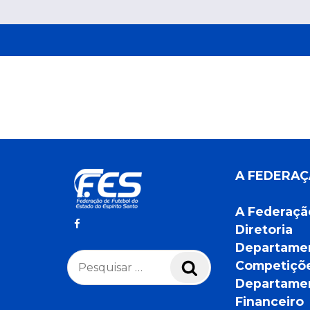
A FEDERA
A Federaçã
Diretoria
Departame
Pesquisar
Competiçõ
Pesquisar
por:
Departame
Financeiro