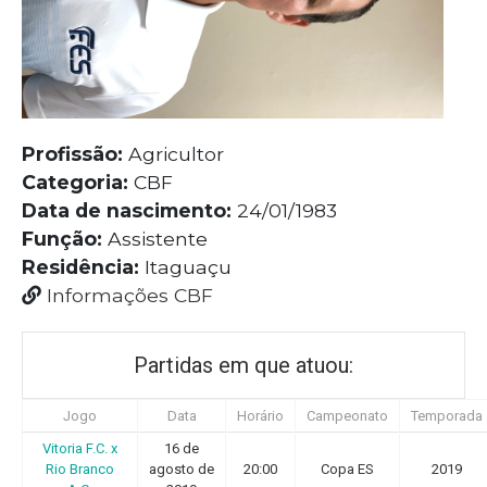
Profissão:
Agricultor
Categoria:
CBF
Data de nascimento:
24/01/1983
Função:
Assistente
Residência:
Itaguaçu
Informações CBF
Partidas em que atuou:
Jogo
Data
Horário
Campeonato
Temporada
Vitoria F.C. x
16 de
Rio Branco
agosto de
20:00
Copa ES
2019