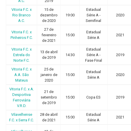
A.C.
2019
Vitoria F.C. x
15 de
Estadual
Rio Branco
dezembro
19:00
Série A -
2020
A.C.
de 2020
Semifinal
27 de
Vitoria F.C. x
Estadual
fevereiro
15:00
2021
Pinheiros F.C.
Série A
de 2021
Vitoria F.C. x
Estadual
13 de abril
Estrela do
14:30
Série A -
2019
de 2019
Norte F.C.
Fase Final
Vitoria F.C. x
25 de
Estadual
A.A. São
janeiro de
15:00
2020
Série A
Mateus
2020
Vitoria F.C. x A.
21 de
Desportiva
setembro
15:00
Copa ES
2019
Ferroviária
de 2019
V.R.D.
Vilavelhense
28 de abril
Estadual
15:00
2021
F.C. x Serra F.C.
de 2021
Série A