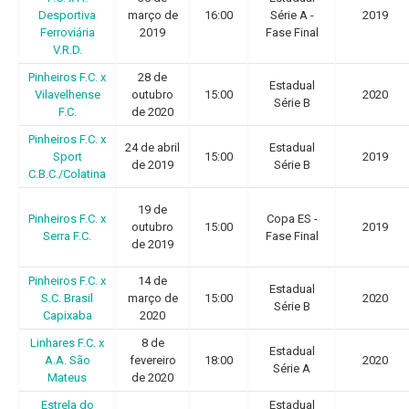
Desportiva
março de
16:00
Série A -
2019
Ferroviária
2019
Fase Final
V.R.D.
Pinheiros F.C. x
28 de
Estadual
Vilavelhense
outubro
15:00
2020
Série B
F.C.
de 2020
Pinheiros F.C. x
24 de abril
Estadual
Sport
15:00
2019
de 2019
Série B
C.B.C./Colatina
19 de
Pinheiros F.C. x
Copa ES -
outubro
15:00
2019
Serra F.C.
Fase Final
de 2019
Pinheiros F.C. x
14 de
Estadual
S.C. Brasil
março de
15:00
2020
Série B
Capixaba
2020
Linhares F.C. x
8 de
Estadual
A.A. São
fevereiro
18:00
2020
Série A
Mateus
de 2020
Estrela do
Estadual