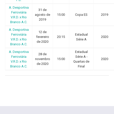
A. Desportiva
31 de
Ferroviária
agosto de
15:00
Copa ES
2019
V.R.D. x Rio
2019
Branco A.C.
A. Desportiva
12 de
Ferroviária
Estadual
fevereiro
20:15
2020
V.R.D. x Rio
Série A
de 2020
Branco A.C.
A. Desportiva
Estadual
28 de
Ferroviária
Série A -
novembro
15:00
2020
V.R.D. x Rio
Quartas de
de 2020
Branco A.C.
Final