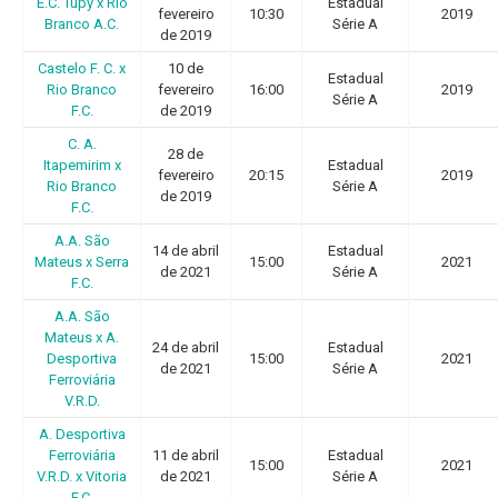
E.C. Tupy x Rio
Estadual
fevereiro
10:30
2019
Branco A.C.
Série A
de 2019
Castelo F. C. x
10 de
Estadual
Rio Branco
fevereiro
16:00
2019
Série A
F.C.
de 2019
C. A.
28 de
Itapemirim x
Estadual
fevereiro
20:15
2019
Rio Branco
Série A
de 2019
F.C.
A.A. São
14 de abril
Estadual
Mateus x Serra
15:00
2021
de 2021
Série A
F.C.
A.A. São
Mateus x A.
24 de abril
Estadual
Desportiva
15:00
2021
de 2021
Série A
Ferroviária
V.R.D.
A. Desportiva
Ferroviária
11 de abril
Estadual
15:00
2021
V.R.D. x Vitoria
de 2021
Série A
F.C.