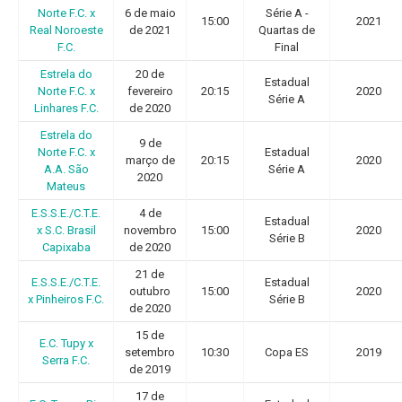
Norte F.C. x
6 de maio
Série A -
15:00
2021
Real Noroeste
de 2021
Quartas de
F.C.
Final
Estrela do
20 de
Estadual
Norte F.C. x
fevereiro
20:15
2020
Série A
Linhares F.C.
de 2020
Estrela do
9 de
Norte F.C. x
Estadual
março de
20:15
2020
A.A. São
Série A
2020
Mateus
E.S.S.E./C.T.E.
4 de
Estadual
x S.C. Brasil
novembro
15:00
2020
Série B
Capixaba
de 2020
21 de
E.S.S.E./C.T.E.
Estadual
outubro
15:00
2020
x Pinheiros F.C.
Série B
de 2020
15 de
E.C. Tupy x
setembro
10:30
Copa ES
2019
Serra F.C.
de 2019
17 de