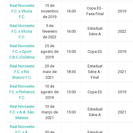
Real Noroeste
15 de
Copa ES -
F.C. x Vitoria
novembro
16:00
2019
Fase Final
F.C.
de 2019
Real Noroeste
5 de
Estadual
F.C. x Vitoria
fevereiro
16:00
2022
Série A
F.C.
de 2022
Real Noroeste
25 de
F.C. x Sport
agosto de
15:00
Copa ES
2019
C.B.C./Colatina
2019
Real Noroeste
20 de
Estadual
F.C. x Rio
maio de
18:30
Série A -
2021
Branco F.C.
2021
Final
Real Noroeste
10 de
F.C. x Pinheiros
agosto de
15:00
Copa ES
2019
F.C.
2019
Real Noroeste
13 de
Estadual
F.C. x A.A. São
março de
15:00
2021
Série A
Mateus
2021
Real Noroeste
F.C. x A.
30 de
Estadual