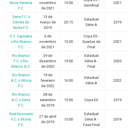
Nova Venécia
novembro
15:00
2021
Semifinal
F.C.
de 2021
Serra F.C. x
13 de
Estadual
Estrela do
março de
20:15
2019
Série A
Norte F.C.
2019
S.C. Capixaba
6 de
Copa ES -
x Rio Branco
novembro
15:00
Quartas de
2021
F.C.
de 2021
Final
Rio Branco
29 de
Estadual
F.C. x Rio
dezembro
19:00
Série A -
2020
Branco A.C.
de 2020
Final
Rio Branco
19 de
Estadual
A.C. x Vitoria
fevereiro
16:00
2022
Série A
F.C.
de 2022
Rio Branco
28 de
A.C. x Serra
setembro
15:00
Copa ES
2019
F.C.
de 2019
Real Noroeste
Estadual
27 de abril
F.C. x Vitoria
15:00
Série A -
2019
de 2019
F.C.
Fase Final