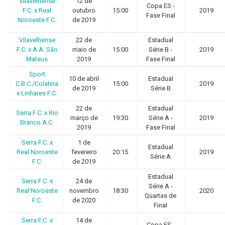
Vilavelhense
12 de
Copa ES -
F.C. x Real
outubro
15:00
2019
Fase Final
Noroeste F.C.
de 2019
Vilavelhense
22 de
Estadual
F.C. x A.A. São
maio de
15:00
Série B -
2019
Mateus
2019
Fase Final
Sport
10 de abril
Estadual
C.B.C./Colatina
15:00
2019
de 2019
Série B
x Linhares F.C.
22 de
Estadual
Serra F.C. x Rio
março de
19:30
Série A -
2019
Branco A.C.
2019
Fase Final
Serra F.C. x
1 de
Estadual
Real Noroeste
fevereiro
20:15
2019
Série A
F.C.
de 2019
Estadual
Serra F.C. x
24 de
Série A -
Real Noroeste
novembro
18:30
2020
Quartas de
F.C.
de 2020
Final
Serra F.C. x
14 de
Copa ES -