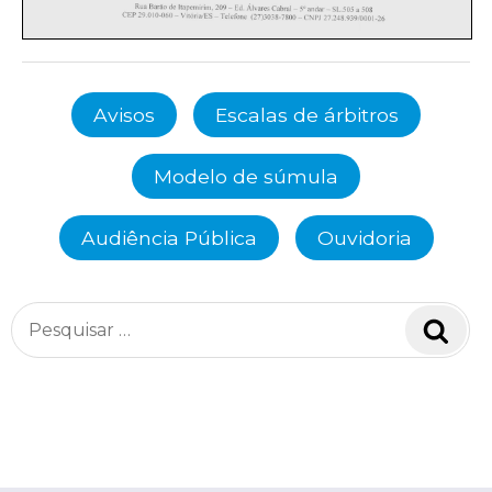
Avisos
Escalas de árbitros
Modelo de súmula
Audiência Pública
Ouvidoria
Pesquisar
Pesq
por: