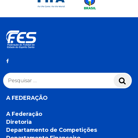
Pesquisar
Pesq
por:
A FEDERAÇÃO
A Federação
Diretoria
Departamento de Competições
Departamento Financeiro