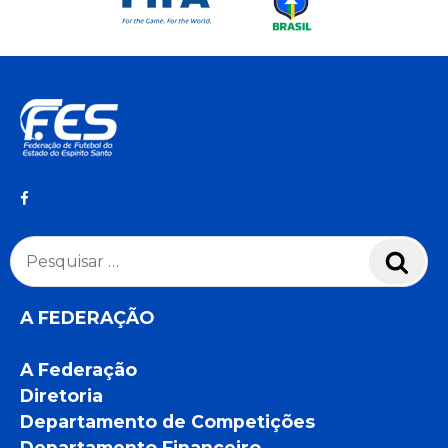
Pesquisar
Pesq
por:
A FEDERAÇÃO
A Federação
Diretoria
Departamento de Competições
Departamento Financeiro