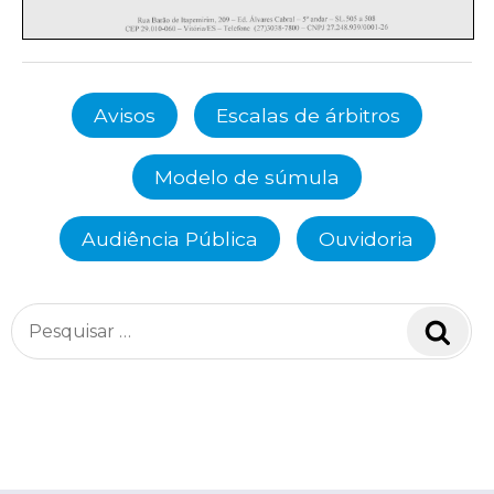
Avisos
Escalas de árbitros
Modelo de súmula
Audiência Pública
Ouvidoria
Pesquisar
Pesq
por: