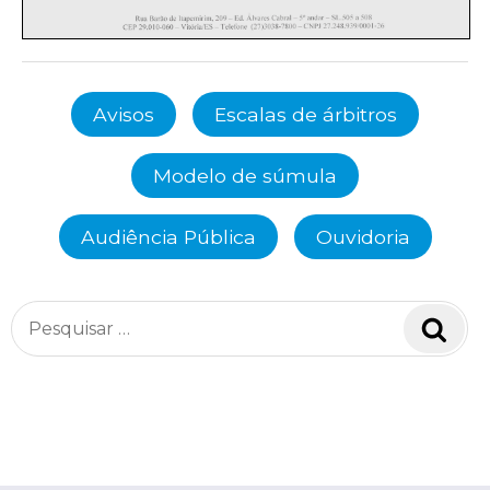
Avisos
Escalas de árbitros
Modelo de súmula
Audiência Pública
Ouvidoria
Pesquisar
Pesq
por: