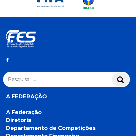
Pesquisar
Pesq
por:
A FEDERAÇÃO
A Federação
Diretoria
Departamento de Competições
Departamento Financeiro