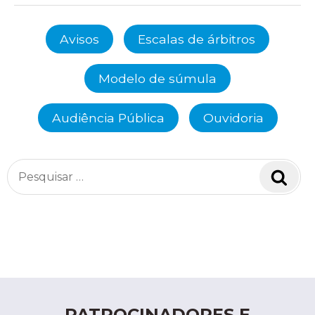
Avisos
Escalas de árbitros
Modelo de súmula
Audiência Pública
Ouvidoria
Pesquisar
Pesq
por:
PATROCINADORES E